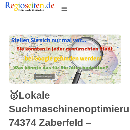
Skip
to
content
🥇Lokale
Suchmaschinenoptimier
74374 Zaberfeld –