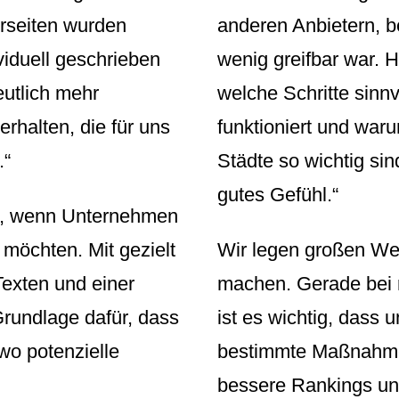
rseiten wurden
anderen Anbietern, b
viduell geschrieben
wenig greifbar war. H
eutlich mehr
welche Schritte sinnv
erhalten, die für uns
funktioniert und waru
.“
Städte so wichtig si
gutes Gefühl.“
g, wenn Unternehmen
 möchten. Mit gezielt
Wir legen großen Wer
Texten und einer
machen. Gerade bei 
 Grundlage dafür, dass
ist es wichtig, dass
wo potenzielle
bestimmte Maßnahme
bessere Rankings un