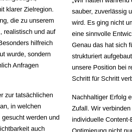
„Wir hatten während 
t klarer Zielregion.
sauber, zuverlässig u
ng, die zu unserem
wird. Es ging nicht 
, realistisch und auf
eine sinnvolle Entwic
Besonders hilfreich
Genau das hat sich f
aut wurde, sondern
strukturiert aufgebau
hlich Anfragen
unsere Position bei 
Schritt für Schritt ver
 zur tatsächlichen
Nachhaltiger Erfolg 
an, in welchen
Zufall. Wir verbinde
en gesucht werden und
individuelle Content-
ichtbarkeit auch
Optimierung nicht nur