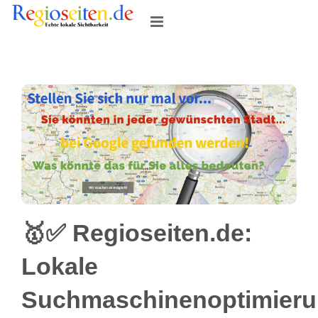
Skip
to
content
🥇✅ Regioseiten.de:
Lokale
Suchmaschinenoptimier