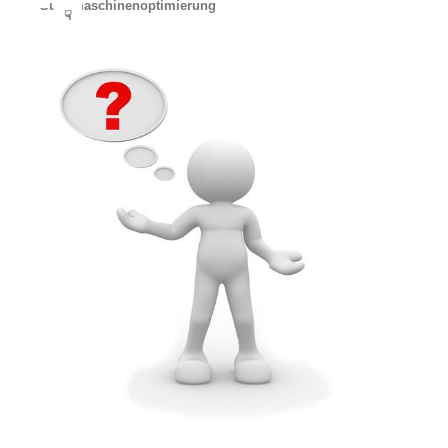
Suchmaschinenoptimierung
☟