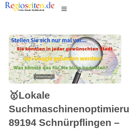
Skip
to
content
🥇Lokale
Suchmaschinenoptimier
89194 Schnürpflingen –