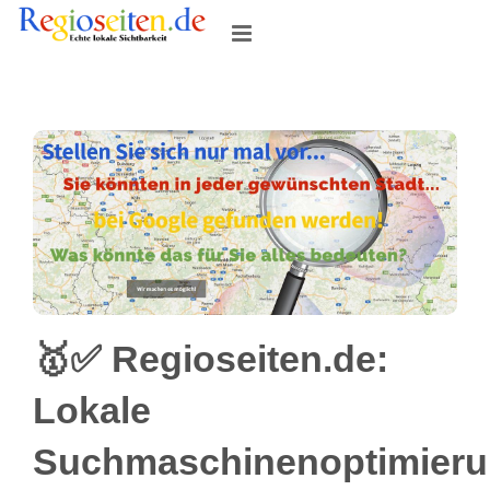
Skip
to
content
🥇✅ Regioseiten.de:
Lokale
Suchmaschinenoptimier