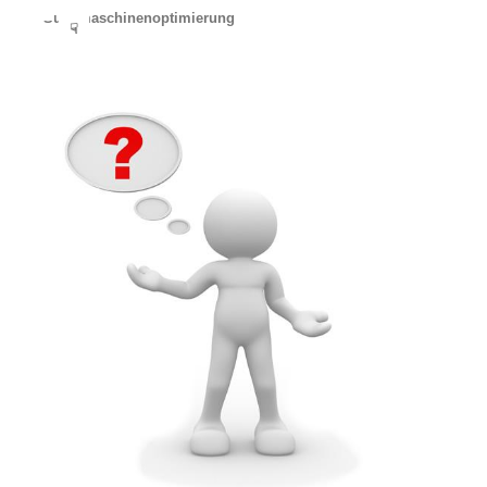
Suchmaschinenoptimierung
☟