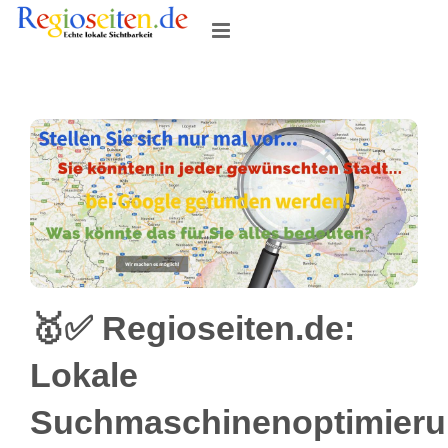
Skip
to
content
🥇✅ Regioseiten.de:
Lokale
Suchmaschinenoptimier