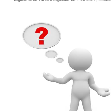
Regioseiten.de: Lokale & Regionale Suchmaschinenoptimieru