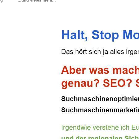
ng
...und vieles mehr...