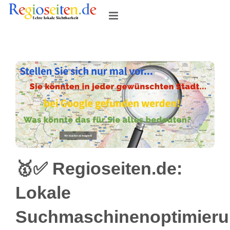
Skip
to
content
🥇✅ Regioseiten.de:
Lokale
Suchmaschinenoptimier