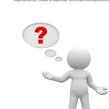
Regioseiten.de: Lokale & Regionale Suchmaschinenoptimieru