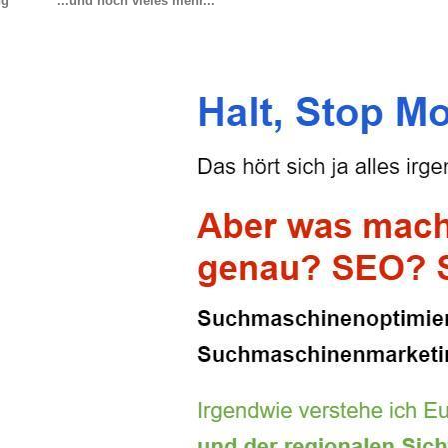
ng
...und noch vieles mehr...