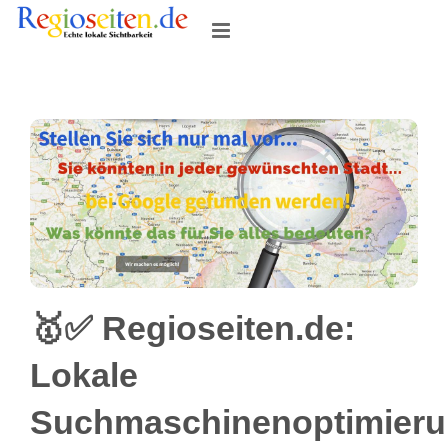
Skip
to
content
🥇✅ Regioseiten.de:
Lokale
Suchmaschinenoptimier