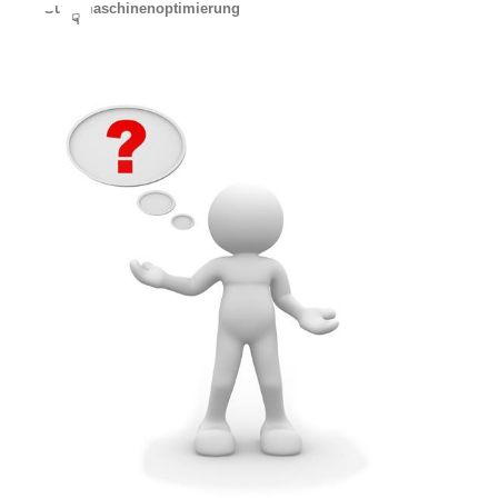
Suchmaschinenoptimierung
☟