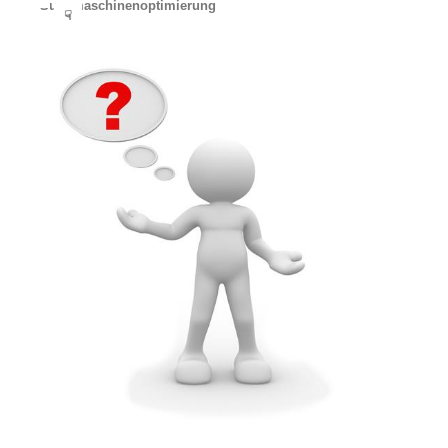
Suchmaschinenoptimierung
☟