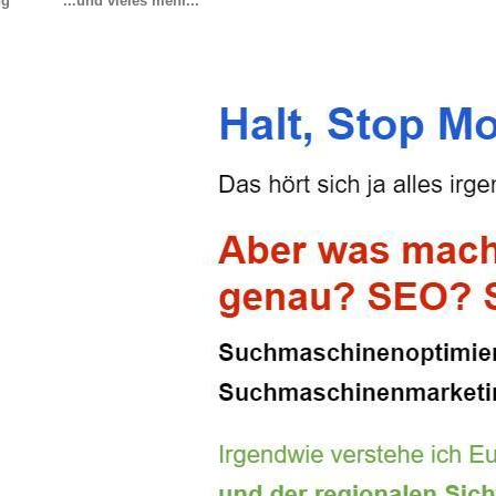
ng
...und vieles mehr...