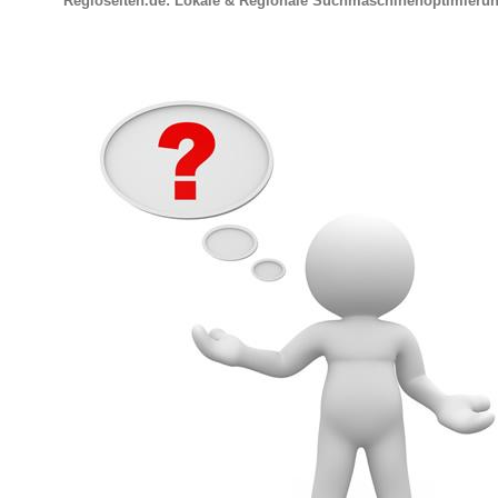
Regioseiten.de: Lokale & Regionale Suchmaschinenoptimieru