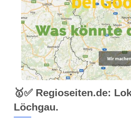
🥇✅ Regioseiten.de: Lo
Löchgau.