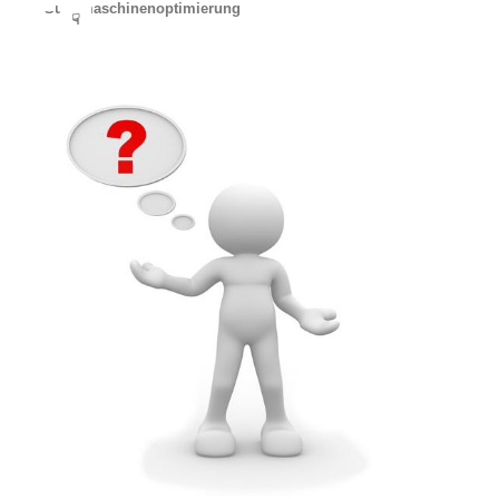
Suchmaschinenoptimierung
☟