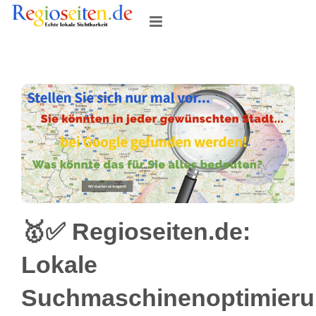
Skip
to
content
🥇✅ Regioseiten.de:
Lokale
Suchmaschinenoptimier