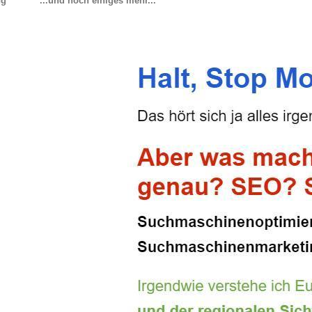
ng
...und noch einiges mehr...