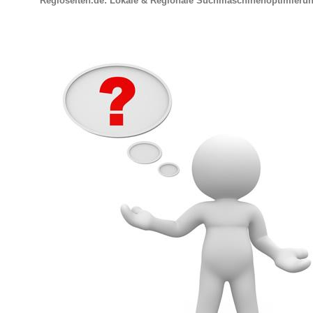
Regioseiten.de: Lokale & Regionale Suchmaschinenoptimieru