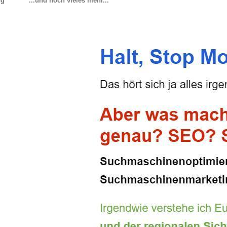
ng
...und noch vieles mehr...