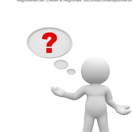
Regioseiten.de: Lokale & Regionale Suchmaschinenoptimieru