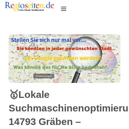
Skip
to
content
🥇Lokale
Suchmaschinenoptimier
14793 Gräben –