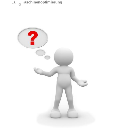
Suchmaschinenoptimierung
☟