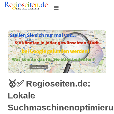
Skip
to
content
🥇✅ Regioseiten.de:
Lokale
Suchmaschinenoptimier