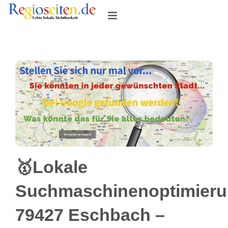
Skip
to
content
🥇Lokale
Suchmaschinenoptimier
79427 Eschbach –