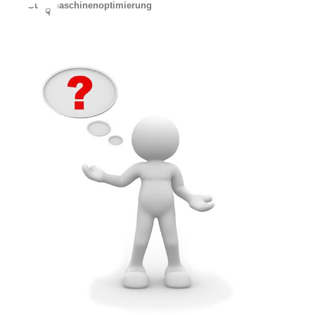
Suchmaschinenoptimierung
☟