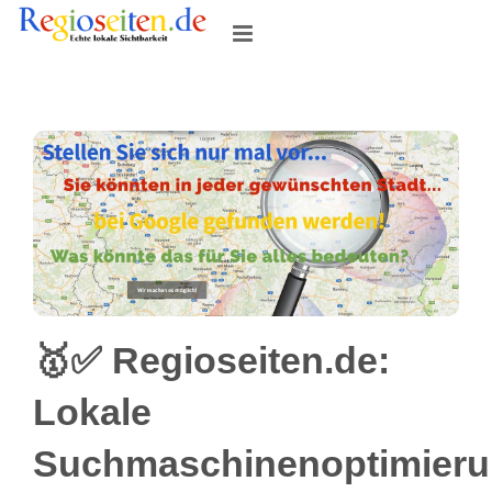
Skip
to
content
🥇✅ Regioseiten.de:
Lokale
Suchmaschinenoptimier