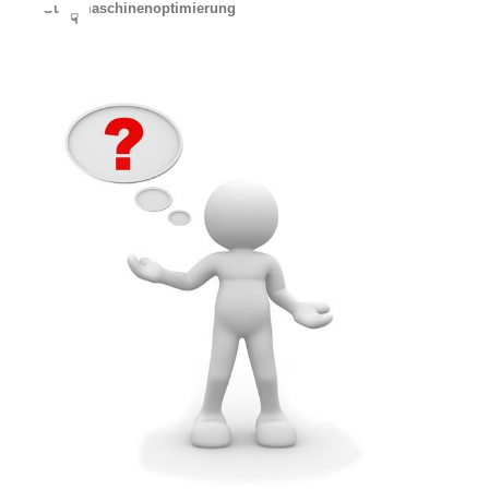
Suchmaschinenoptimierung
☟