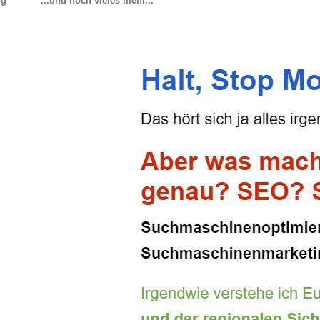
ng
...und noch vieles mehr...