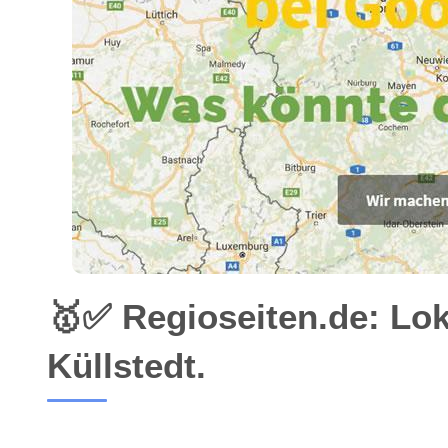
🥇✅ Regioseiten.de: Lo
Küllstedt.