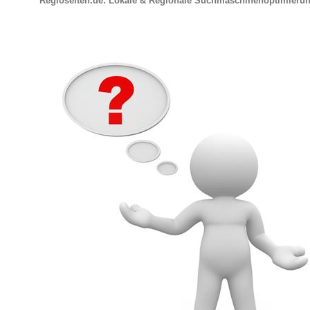
Regioseiten.de: Lokale & Regionale Suchmaschinenoptimieru