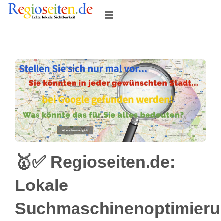
Skip
to
content
🥇✅ Regioseiten.de:
Lokale
Suchmaschinenoptimier