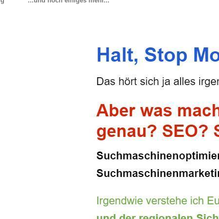
ng
...und noch einiges mehr...