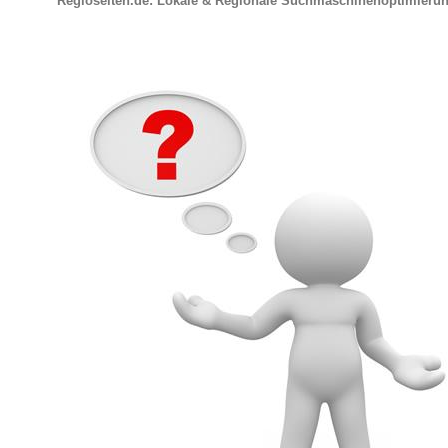
Regioseiten.de: Lokale & Regionale Suchmaschinenoptimieru