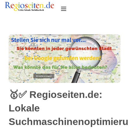
Skip
to
content
🥇✅ Regioseiten.de:
Lokale
Suchmaschinenoptimier