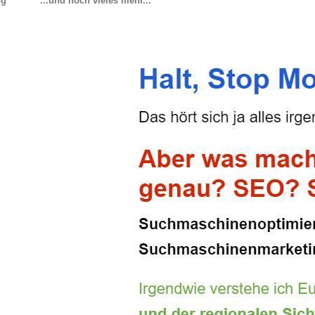
ng
...und noch vieles mehr...