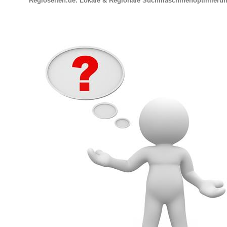
Regioseiten.de: Lokale & Regionale Suchmaschinenoptimieru