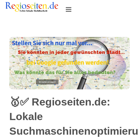
Skip
to
content
🥇✅ Regioseiten.de:
Lokale
Suchmaschinenoptimier