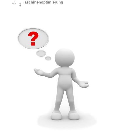
Suchmaschinenoptimierung
☟