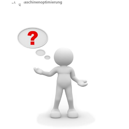
Suchmaschinenoptimierung
☟