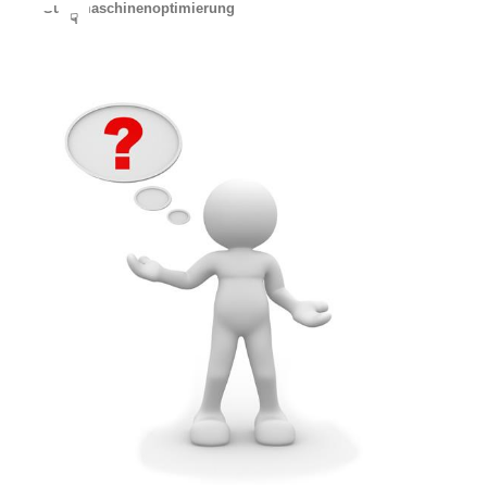
Suchmaschinenoptimierung
☟