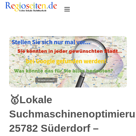
Skip
to
content
🥇Lokale
Suchmaschinenoptimier
25782 Süderdorf –