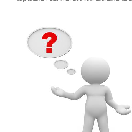
Regioseiten.de: Lokale & Regionale Suchmaschinenoptimieru