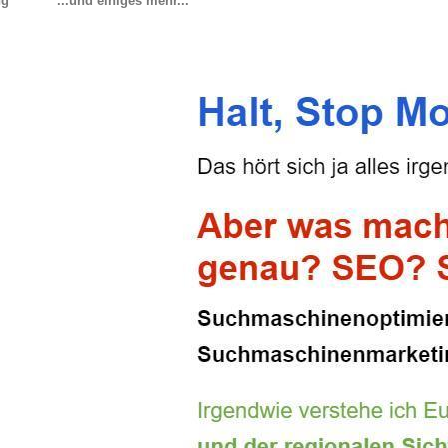
ng
...und einiges mehr...