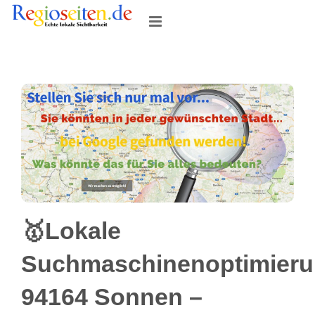
Skip
to
content
🥇Lokale
Suchmaschinenoptimier
94164 Sonnen –