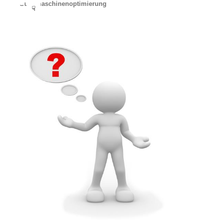
Suchmaschinenoptimierung
☟