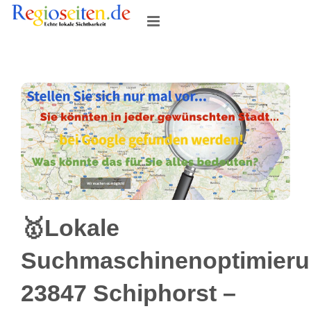
Skip
to
content
🥇Lokale
Suchmaschinenoptimier
23847 Schiphorst –