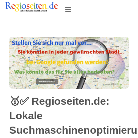
Skip
to
content
🥇✅ Regioseiten.de:
Lokale
Suchmaschinenoptimier