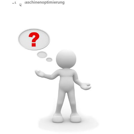
Suchmaschinenoptimierung
☟