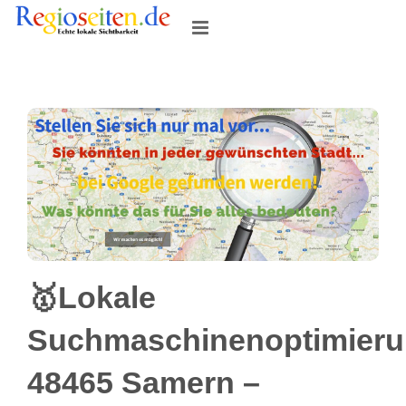
Skip
to
content
🥇Lokale
Suchmaschinenoptimier
48465 Samern –