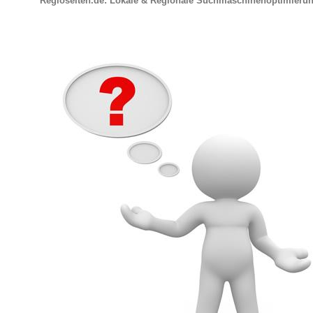
Regioseiten.de: Lokale & Regionale Suchmaschinenoptimieru