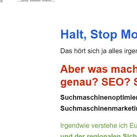
ng
...und vieles mehr...