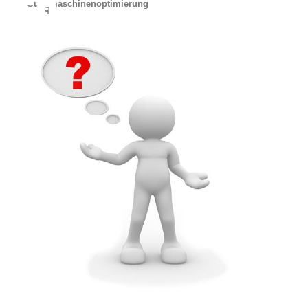
Suchmaschinenoptimierung
☟