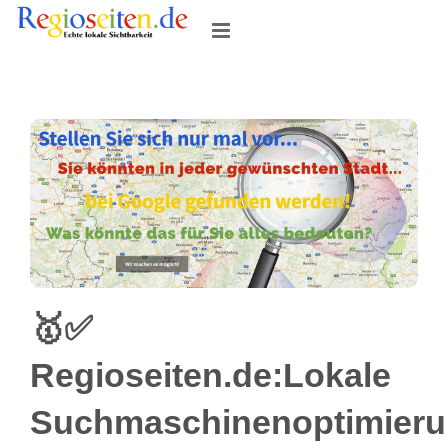
Skip
to
content
🥇✅
Regioseiten.de:Lokale
Suchmaschinenoptimier