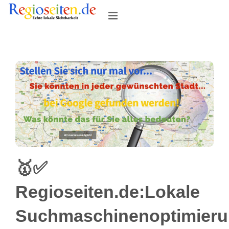
Skip
to
content
🥇✅
Regioseiten.de:Lokale
Suchmaschinenoptimier