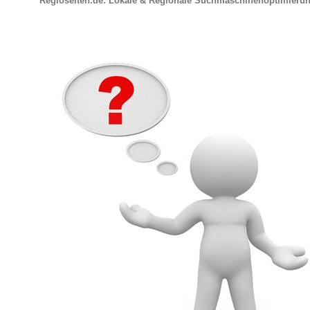
Regioseiten.de: Lokale & Regionale Suchmaschinenoptimieru