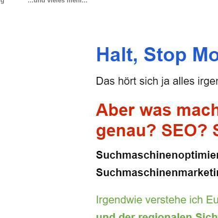
ng
...und vieles mehr...