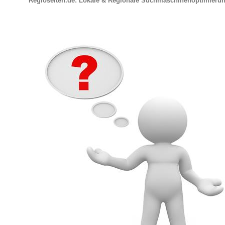
Regioseiten.de: Lokale & Regionale Suchmaschinenoptimieru