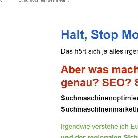
ng
...und noch einiges mehr...