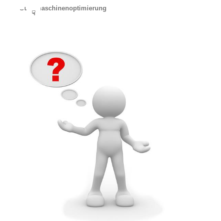
Suchmaschinenoptimierung
☟