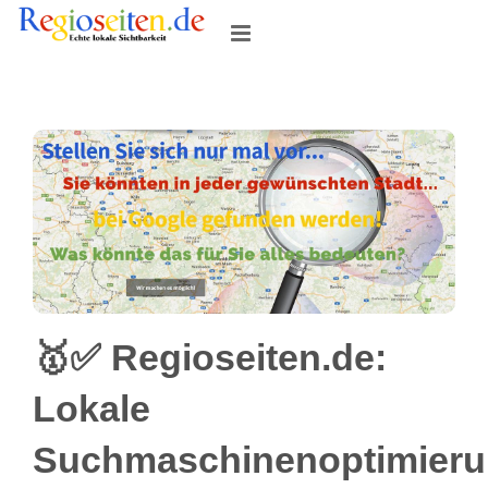
Skip
to
content
🥇✅ Regioseiten.de:
Lokale
Suchmaschinenoptimier