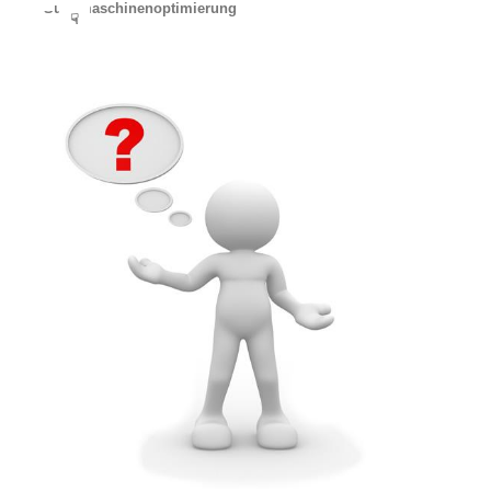
Suchmaschinenoptimierung
☟