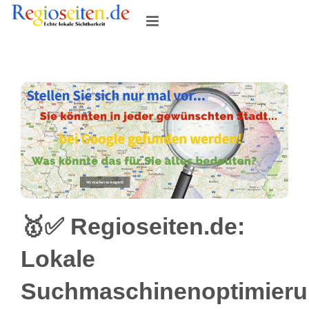
Skip
to
content
🥇✅ Regioseiten.de:
Lokale
Suchmaschinenoptimier