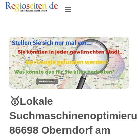
Skip
to
content
🥇Lokale
Suchmaschinenoptimier
86698 Oberndorf am