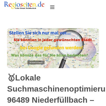
Skip
to
content
🥇Lokale
Suchmaschinenoptimier
96489 Niederfüllbach –