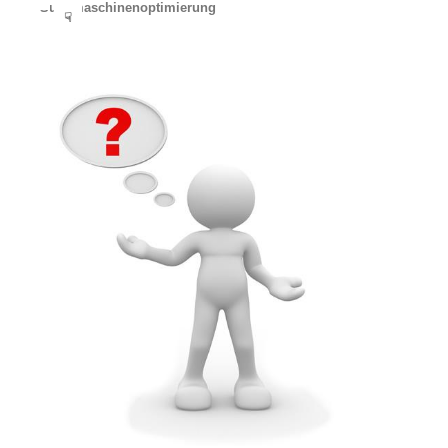
Suchmaschinenoptimierung
☟