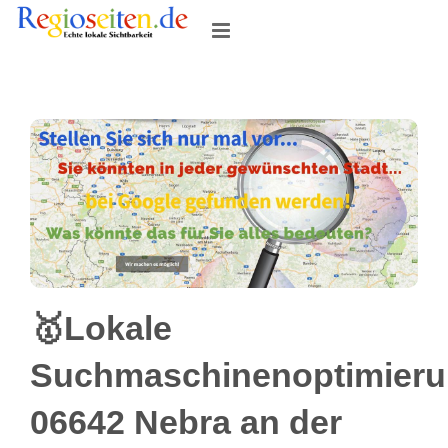
Skip
to
content
🥇Lokale
Suchmaschinenoptimier
06642 Nebra an der