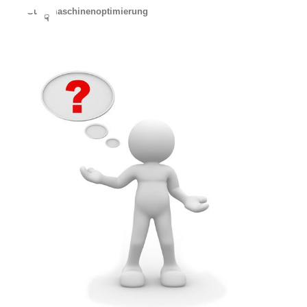
Suchmaschinenoptimierung
☟