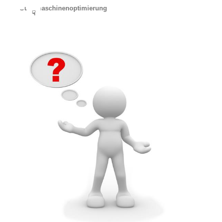
Suchmaschinenoptimierung
☟