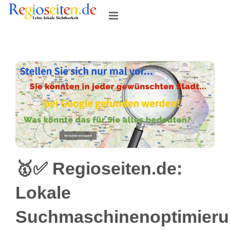
Skip
to
content
🥇✅ Regioseiten.de:
Lokale
Suchmaschinenoptimier