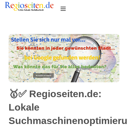
Skip
to
content
🥇✅ Regioseiten.de:
Lokale
Suchmaschinenoptimier