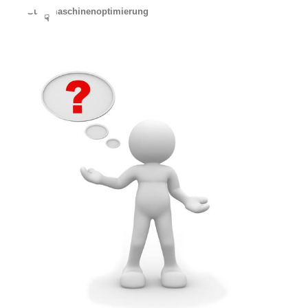
Suchmaschinenoptimierung
☟