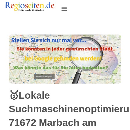
Skip
to
content
🥇Lokale
Suchmaschinenoptimier
71672 Marbach am