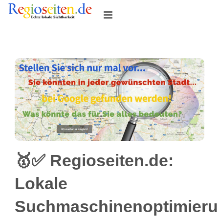
Skip
to
content
🥇✅ Regioseiten.de:
Lokale
Suchmaschinenoptimier