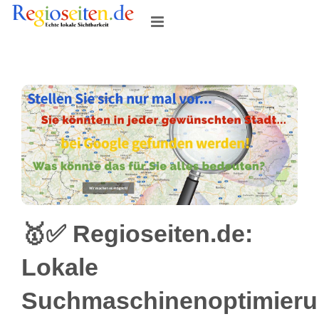
Skip
to
content
🥇✅ Regioseiten.de:
Lokale
Suchmaschinenoptimier