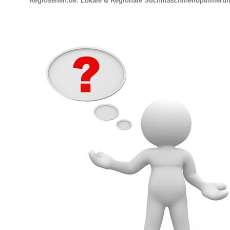
Regioseiten.de: Lokale & Regionale Suchmaschinenoptimieru