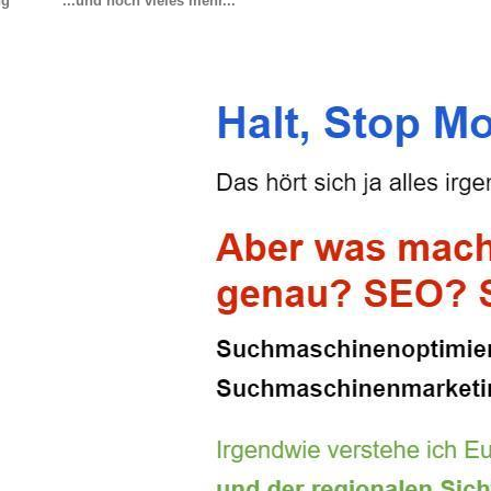
ng
...und noch vieles mehr...